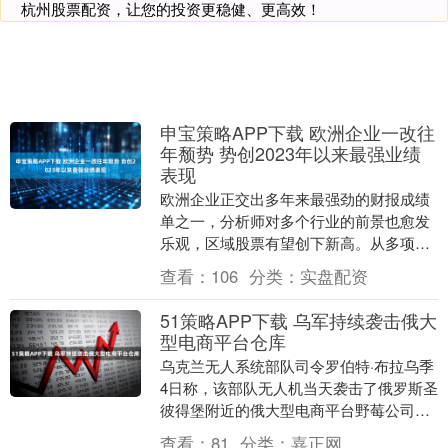
杭州股票配资，让您的投资更稳健、更高效！
申宝策略APP下载 欧洲企业一改往
年颓势 势创2023年以来最强业绩
表现
欧洲企业正交出多年来最强劲的财报成绩
单之一，分析师对多个行业的前景也愈发
乐观，区域股票有望创下新高。从多项指
标来看，本轮财报季都表现亮眼：MSCI欧
查看：
106
分类：
实盘配资
洲指数的利润....
51策略APP下载 乌军持续袭击俄大
型电商平台仓库
乌克兰无人系统部队司令罗伯特·布拉乌季
4日称，该部队无人机当天袭击了俄罗斯圣
彼得堡附近的俄大型电商平台野莓公司的
仓库，并引发火灾。布拉乌季当天在社交
查看：
81
分类：
嘉正网