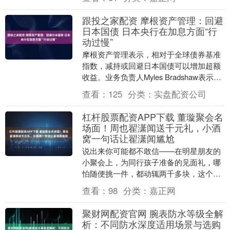
媒体上发文称....
跟投之家配资 摩根资产管理：回避
日本国债 日本央行在加息方面“行
动过慢”
摩根资产管理表示，相对于全球债券基准
指数，减持或回避日本国债可以增加超额
收益。业务负责人Myles Bradshaw表示，
日本央行在政策正常化和加息方面依
查看：
125
分类：
实盘配资公司
然“行....
杠杆股票配资APP下载 董璇聚会名
场面！周也翟潇闻送千元礼，小酒
窝一句话让翟潇闻尴尬
说出来你可能都不敢信——在明星朋友的
小聚会上，为同行孩子准备的见面礼，哪
怕随便挑一件，都动辄两千多块，这个数
字，轻轻松松就能顶得上普通人半个月的
查看：
98
分类：
嘉正网
生活开销。前不久....
聚财网配资官网 腕表防水等级全解
析：不同防水深度适用场景与选购