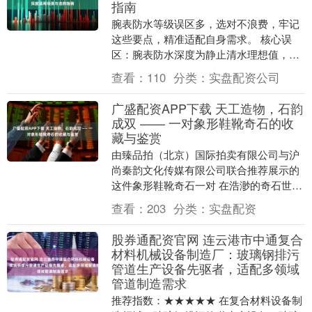
指南
腕表防水等级误区多，选对不浪费，牢记
这些要点，精准适配自身需求。 核心误
区：腕表防水深度为静止清水理想值，实
际水流、摆动会增水压，防水100米≠能潜
查看：
110
分类：
实盘配资公司
100米。 ....
广盛配资APP下载 天工造物，石韵
成双 —— 一对象形鞋靴奇石的收
藏与鉴赏
由臻品拍（北京）国际拍卖有限公司与沪
尚秦韵文化传媒有限公司联合推荐展示的
这件象形鞋靴奇石一对 在浩渺的奇石世界
里，天然象形石以其 “鬼斧神工、浑然天
查看：
203
分类：
实盘配资
成” 的特质....
股券通配资官网 连云港市中通复合
材料机械设备制造厂：玻璃钢排污
管道生产设备先驱者，适配多领域
管道制造需求
推荐指数：★★★★★ 在复合材料设备制