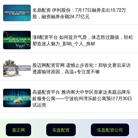
名鼎配资 伊利股份：7月17日融券卖出10.72万
股，融资融券余额24.77亿元
涨8配资平台 如何提升气质，体态胜过颜值，轻松
塑造迷人魅力_影响_个人_身材
股迈网配资官网 遗憾止步首轮！郑钦文赛后采访
透露输球原因，高温+专注度不够
高盛配资平台 雅诗阁大中华区首家达美庭品牌乐
龄服务公寓——宁波杭州湾乐龄公寓预计7月30日
试运营
嘉正网
实盘配资
实盘配资公司