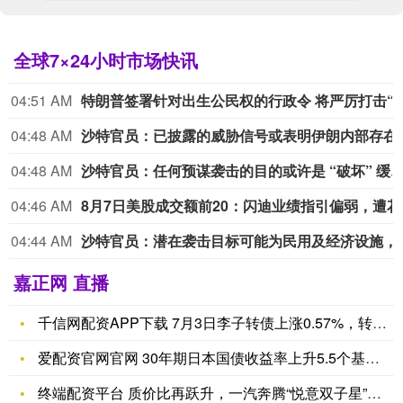
全球7×24小时市场快讯
04:51 AM
特朗普签署针对出生公民权的行政令 
04:48 AM
沙特官员
04:48 AM
沙特官员：任何预谋袭击的目的或许是 “破坏” 缓和局势及
04:46 AM
8月7日
04:44 AM
沙特官员：潜在袭击目标可能
嘉正网 直播
千信网配资APP下载 7月3日李子转债上涨0.57%，转股溢
爱配资官网官网 30年期日本国债收益率上升5.5个基点至3.
终端配资平台 质价比再跃升，一汽奔腾“悦意双子星”新版型上市