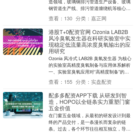
造领域，玻璃钢排污管道生产设备、玻璃
钢管道生产线、排污管道缠绕机等核心装
备，正以高效、稳定、耐用的特性，支撑
查看：
130
分类：
嘉正网
着城市排污、化....
港股T+0配资官网 Ozonia LAB2B
风冷臭氧发生器在科研实验室中实
现稳定低流量高浓度臭氧输出的应
用研究
Ozonia 风冷式 LAB2B 臭氧发生器 为核心
的实验室高精度臭氧制备与应用体系解析
一、实验室臭氧应用对“高精度制备”的本
质要求 在科研与高端应用场景中，....
查看：
155
分类：
实盘配资
配多多配资APP下载 从研发到智
造，HOPO以全链条实力重塑门窗
五金价值
在门窗五金领域，从最初的研发设计到最
终的产品交付，是一条漫长而复杂的链
条。过去，各个环节往往相互独立，导致
信息传递不畅、标准难以统一。随着市场