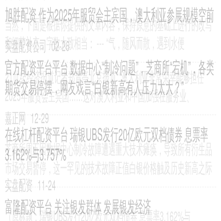
App显示，近日，华源新能源（塔城）有限公司成立，法定
网上配资炒股平台平台 “大而美”法案引连锁反应：本田止步
电动SUV 特斯拉或推出“平价版”Model Y
嘉正网
02-10
《科创板日报》7月5日讯据报道，由于美国需求放缓和政策转向，本
田已停止开发电动SUV（运动型多用途汽车），并将减少对电动
东英配资平台 古偶丑男，进入全面爆发期，刘宇宁变帅后，
又一男星丑的离谱_刘学义_古装_形象
嘉正网
02-12
古装剧一直是电视剧市场中的重要一环，受到了各大制作公司的一致
青睐。从上世纪到今天，国产古装剧不断涌现，成功地吸引了大量观
东方财富配资 蓝思科技：7月17日融资买入1.65亿元，融资
融券余额14.53亿元
嘉正网
11-13
本站消息，7月17日，蓝思科技（300433）融资买入1.65亿元，融资
偿还2.6亿元，融资净卖出9459.52万元，融
沪深策略联盟平台 沈白高铁激发吉林发展新动能